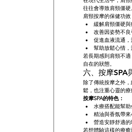
在現代生活中，肩頸
往往會導致肩頸僵硬
肩頸按摩的保健功效
緩解肩頸僵硬與
改善因姿勢不良
促進血液流通，
幫助放鬆心情，
若長期感到肩頸不適
自在的狀態。
六、按摩SP
除了傳統按摩之外，結
鬆，也注重心靈的療
按摩SPA的特色：
水療搭配能幫助
精油與香氛帶來
營造安靜舒適的
若想體驗這樣的療癒