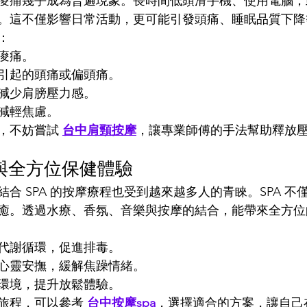
痠痛幾乎成為普遍現象。長時間低頭滑手機、使用電腦，
。這不僅影響日常活動，更可能引發頭痛、睡眠品質下降
：
痠痛。
引起的頭痛或偏頭痛。
減少肩膀壓力感。
減輕焦慮。
，不妨嘗試 
台中肩頸按摩
，讓專業師傅的手法幫助釋放
A與全方位保健體驗
合 SPA 的按摩療程也受到越來越多人的青睞。SPA 不
癒。透過水療、香氛、音樂與按摩的結合，能帶來全方位
代謝循環，促進排毒。
心靈安撫，緩解焦躁情緒。
環境，提升放鬆體驗。
旅程，可以參考 
台中按摩spa
，選擇適合的方案，讓自己