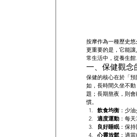
按摩作為一種歷史悠
更重要的是，它能讓
常生活中，從養生館
一、保健觀念
保健的核心在於「預
如，長時間久坐不動
題；長期熬夜，則會
慣。
飲食均衡
：少油
適度運動
：每天
良好睡眠
：保持
心靈放鬆
：適當