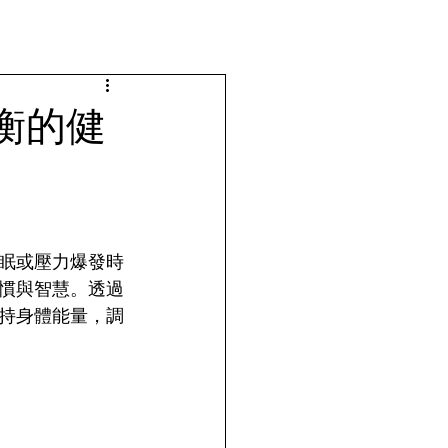
衡的健
眠或壓力爆發時
慣與智慧。透過
持身體能量，調