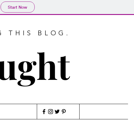
Start Now
G THIS BLOG.
ought