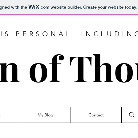
igned with the
.com
website builder. Create your website today.
IS PERSONAL. INCLUDIN
n of Th
t
My Blog
Contact