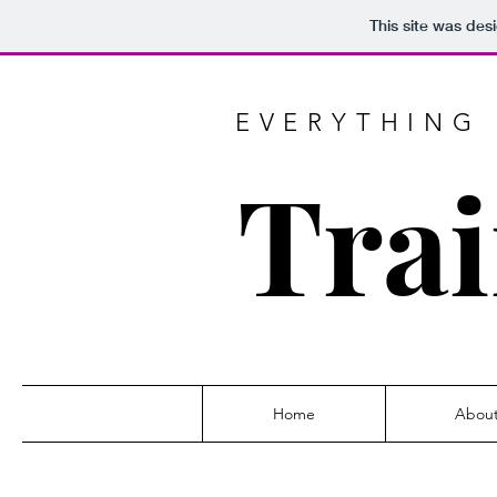
This site was des
EVERYTHING 
Trai
Home
Abou