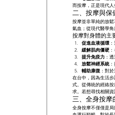
而按摩，正是現代人
二、按摩與保
按摩並非單純的放鬆
氣血；從現代醫學角
按摩對身體的主
促進血液循環
：
緩解肌肉僵硬
：
提升免疫力
：透
放鬆神經系統
：
輔助康復
：對於
在台中，因為生活步
式。從傳統的經絡按
求。若想尋找相關資
三、全身按摩
全身按摩不僅僅是局
血運行順暢。對於長