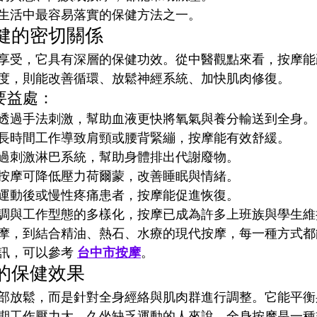
生活中最容易落實的保健方法之一。
健的密切關係
享受，它具有深層的保健功效。從中醫觀點來看，按摩能
度，則能改善循環、放鬆神經系統、加快肌肉修復。
要益處：
透過手法刺激，幫助血液更快將氧氣與養分輸送到全身。
長時間工作導致肩頸或腰背緊繃，按摩能有效舒緩。
過刺激淋巴系統，幫助身體排出代謝廢物。
按摩可降低壓力荷爾蒙，改善睡眠與情緒。
運動後或慢性疼痛患者，按摩能促進恢復。
調與工作型態的多樣化，按摩已成為許多上班族與學生維
摩，到結合精油、熱石、水療的現代按摩，每一種方式都
訊，可以參考 
台中市按摩
。
的保健效果
部放鬆，而是針對全身經絡與肌肉群進行調整。它能平衡
期工作壓力大、久坐缺乏運動的人來說，全身按摩是一種