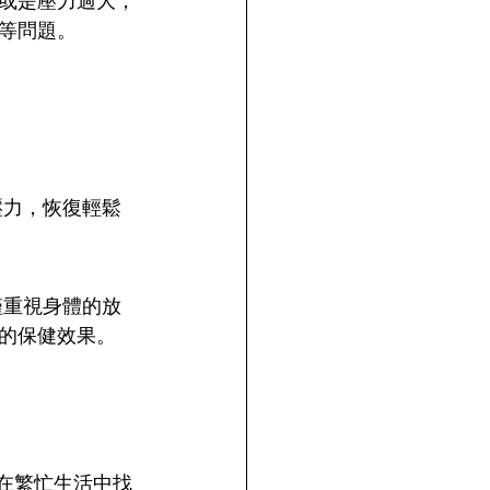
或是壓力過大，
等問題。
壓力，恢復輕鬆
僅重視身體的放
的保健效果。
在繁忙生活中找