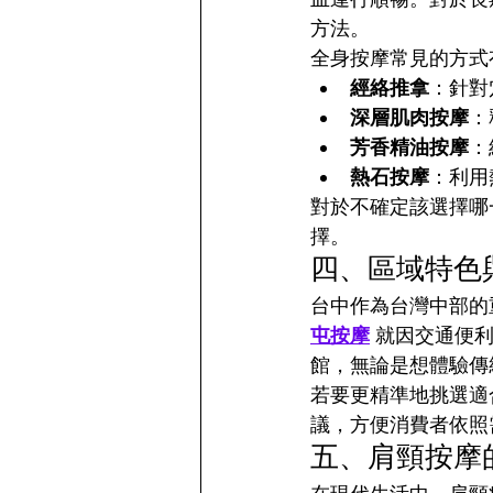
方法。
全身按摩常見的方式
經絡推拿
：針對
深層肌肉按摩
：
芳香精油按摩
：
熱石按摩
：利用
對於不確定該選擇哪
擇。
四、區域特色
台中作為台灣中部的
屯按摩
 就因交通便
館，無論是想體驗傳
若要更精準地挑選適
議，方便消費者依照
五、肩頸按摩